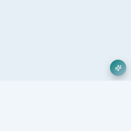
25
5.000
+
+
Yıl Deneyim
Öğrenci