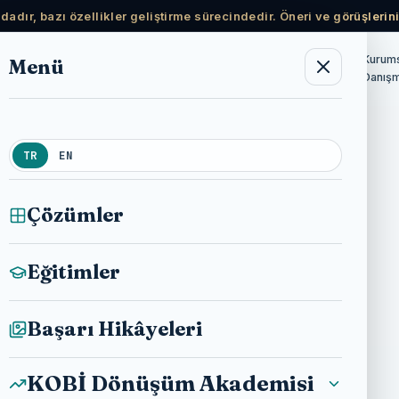
adır, bazı özellikler geliştirme sürecindedir. Öneri ve görüşlerini
Ücretsiz
Kurum
Menü
KOBİ Dönüşüm
Haberler
Hakkımda
Akademisi
Kaynaklar
Danışm
TR
EN
Çözümler
Eğitimler
Başarı Hikâyeleri
KOBİ Dönüşüm Akademisi