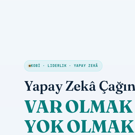
KOBİ · LIDERLIK · YAPAY ZEKÂ
Yapay Zekâ Çağın
VAR OLMAK 
YOK OLMAK