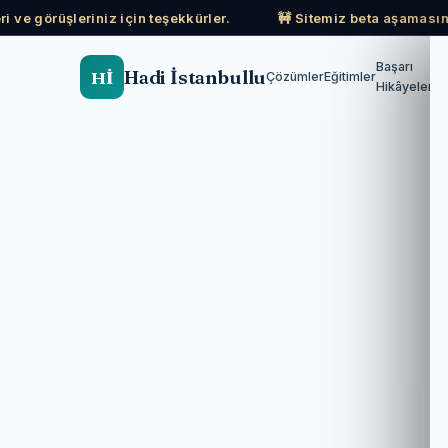
i ve görüşleriniz için teşekkürler.
🚧 Sitemiz beta aşamasınd
Başarı
Hadi İstanbullu
Hİ
Çözümler
Eğitimler
Hikâyeleri