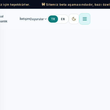
z için teşekkürler.
🚧 Sitemiz beta aşamasındadır, bazı özell
sal
TR
EN
İletişim
Duyurular
anlık