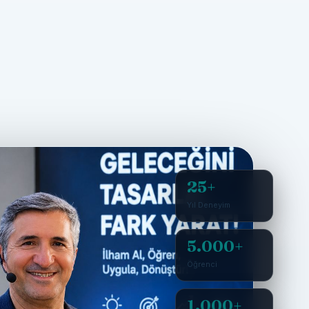
25+
Yıl Deneyim
5.000+
Öğrenci
1.000+