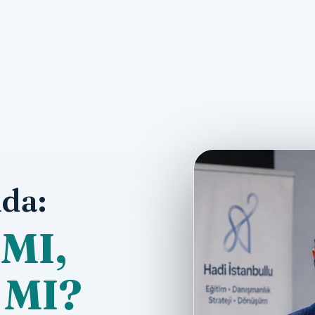
da:
MI,
 MI?