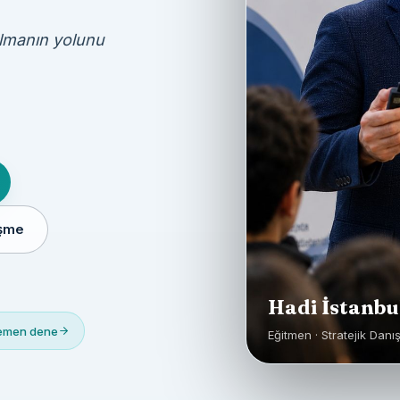
olmanın yolunu
üşme
Hadi İstanbu
Hemen dene
Eğitmen · Stratejik Danı