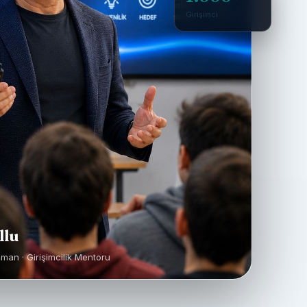
Girişimci
llu
şman · Girişimcilik Mentoru