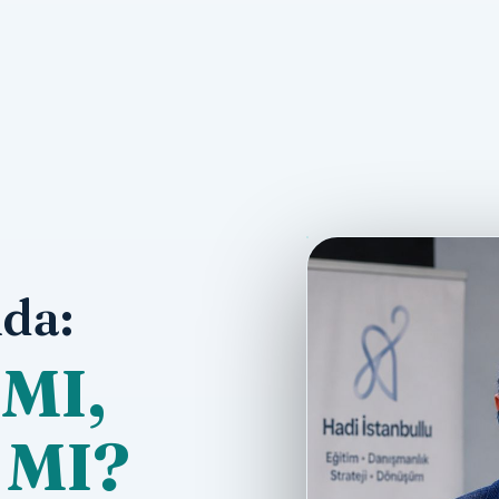
da:
MI,
 MI?