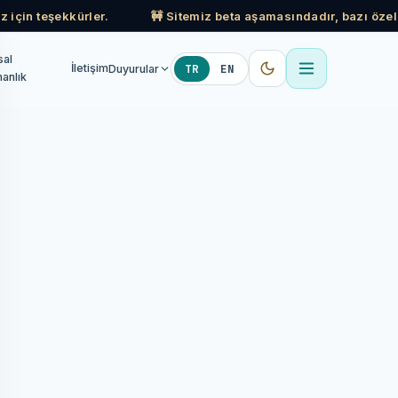
z için teşekkürler.
🚧 Sitemiz beta aşamasındadır, bazı özell
sal
TR
EN
İletişim
Duyurular
anlık