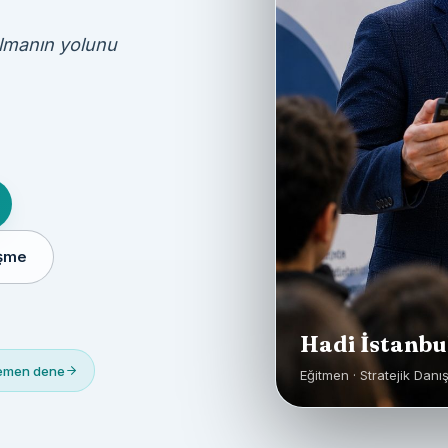
olmanın yolunu
üşme
Hadi İstanbu
Hemen dene
Eğitmen · Stratejik Danı