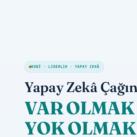
KOBİ · LIDERLIK · YAPAY ZEKÂ
Yapay Zekâ Çağın
VAR OLMAK 
YOK OLMAK