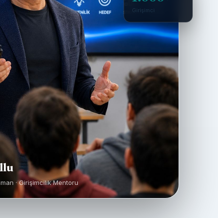
Girişimci
llu
şman · Girişimcilik Mentoru