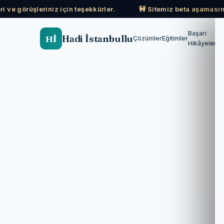
i ve görüşleriniz için teşekkürler.
🚧 Sitemiz beta aşamasınd
Başarı
Hadi İstanbullu
Hİ
Çözümler
Eğitimler
Hikâyeleri