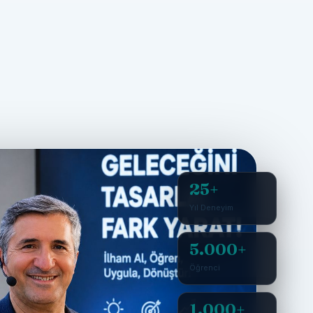
25+
Yıl Deneyim
5.000+
Öğrenci
1.000+