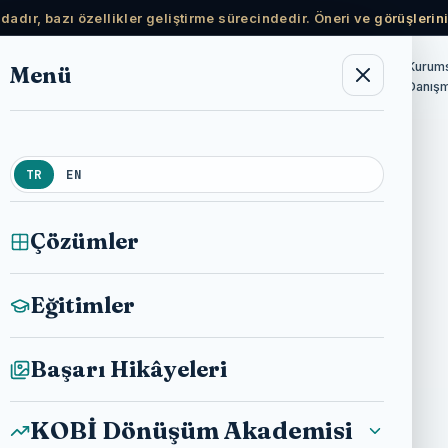
adır, bazı özellikler geliştirme sürecindedir. Öneri ve görüşlerini
Ücretsiz
Kurum
Menü
KOBİ Dönüşüm
Haberler
Hakkımda
Akademisi
Kaynaklar
Danışm
TR
EN
Çözümler
Eğitimler
Başarı Hikâyeleri
KOBİ Dönüşüm Akademisi