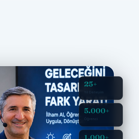
25+
Yıl Deneyim
5.000+
Öğrenci
1.000+