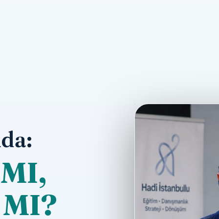
da:
MI,
 MI?