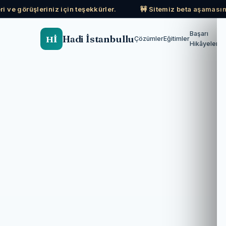
i ve görüşleriniz için teşekkürler.
🚧 Sitemiz beta aşamasınd
Başarı
Hadi İstanbullu
Hİ
Çözümler
Eğitimler
Hikâyeleri