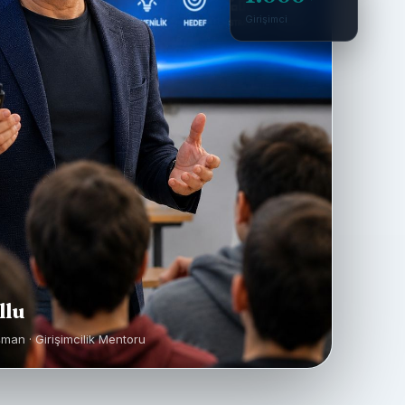
Girişimci
llu
şman · Girişimcilik Mentoru