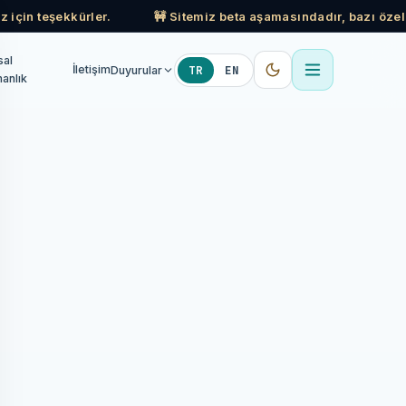
z için teşekkürler.
🚧 Sitemiz beta aşamasındadır, bazı özell
sal
TR
EN
İletişim
Duyurular
anlık