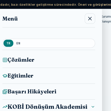
adır, bazı özellikler geliştirme sürecindedir. Öneri ve görüşlerini
Ücretsiz
Kurum
Menü
KOBİ Dönüşüm
Haberler
Hakkımda
Akademisi
Kaynaklar
Danışm
TR
EN
Çözümler
Eğitimler
Başarı Hikâyeleri
KOBİ Dönüşüm Akademisi