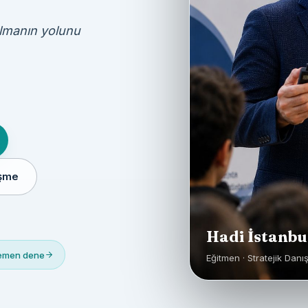
olmanın yolunu
üşme
Hadi İstanbu
Hemen dene
Eğitmen · Stratejik Danı