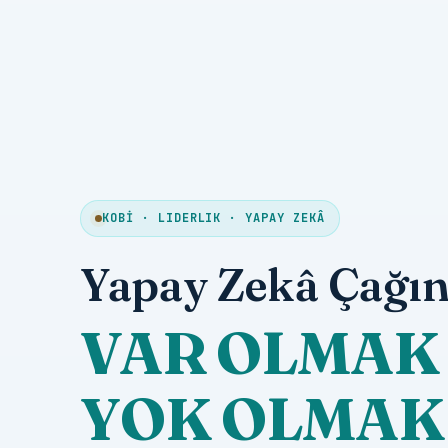
KOBİ · LIDERLIK · YAPAY ZEKÂ
Yapay Zekâ Çağın
VAR OLMAK 
YOK OLMAK